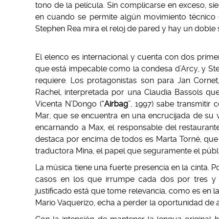
tono de la película. Sin complicarse en exceso, si
en cuando se permite algún movimiento técnico
Stephen Rea mira el reloj de pared y hay un doble
El elenco es internacional y cuenta con dos prim
que está impecable como la condesa d’Arcy, y Ste
requiere. Los protagonistas son para Jan Cornet
Rachel, interpretada por una Claudia Bassols que 
Vicenta N’Dongo (“
Airbag
”, 1997) sabe transmitir 
Mar, que se encuentra en una encrucijada de su v
encarnando a Max, el responsable del restauran
destaca por encima de todos es Marta Torné, que 
traductora Mina, el papel que seguramente el púb
La música tiene una fuerte presencia en la cinta.
casos en los que irrumpe cada dos por tres y
justificado está que tome relevancia, como es en l
Mario Vaquerizo, echa a perder la oportunidad de 