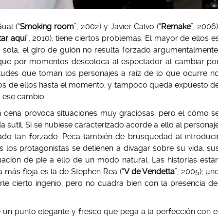
ual (“
Smoking room
”, 2002) y Javier Calvo (“
Remake
”, 2006)
tar aquí
”, 2010), tiene ciertos problemas. El mayor de ellos e
 sola; el giro de guión no resulta forzado argumentalmente
a que por momentos descoloca al espectador al cambiar po
itudes que toman los personajes a raíz de lo que ocurre n
os de ellos hasta el momento, y tampoco queda expuesto d
o ese cambio.
la cena provoca situaciones muy graciosas, pero el cómo s
sutil. Si se hubiese caracterizado acorde a ello al personaj
ado tan forzado.
Peca también de brusquedad al introduci
 los protagonistas se detienen a divagar sobre su vida, su
tuación dé pie a ello de un modo natural.
Las historias está
 más floja es la de Stephen Rea (“
V de Vendetta
”, 2005); un
le cierto ingenio, pero no cuadra bien con la presencia de
e un punto elegante y fresco que pega a la perfección con e