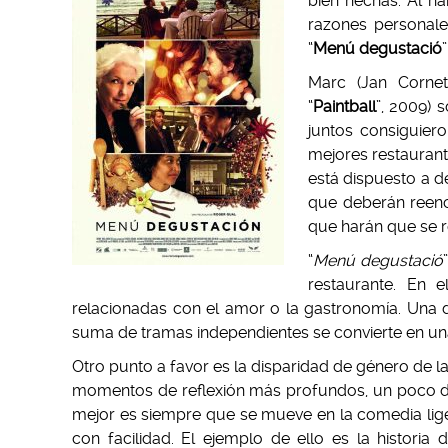
bien hechas. Al ha
razones personale
“
Menú degustació
Marc (Jan Cornet
“
Paintball
”, 2009) 
juntos consiguier
mejores restaurant
está dispuesto a de
que deberán reenco
que harán que se r
“
Menú degustació
restaurante. En e
relacionadas con el amor o la gastronomía. Una 
suma de tramas independientes se convierte en una 
Otro punto a favor es la disparidad de género de l
momentos de reflexión más profundos, un poco d
mejor es siempre que se mueve en la comedia lige
con facilidad. El ejemplo de ello es la historia 