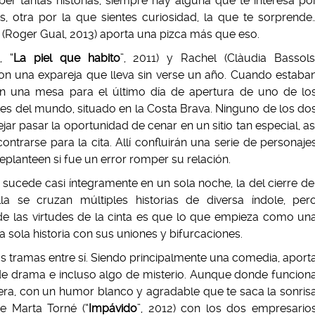
ber tantas historias, siempre hay alguna que te interesa po
s, otra por la que sientes curiosidad, la que te sorprende
” (Roger Gual, 2013) aporta una pizca más que eso.
, “
La piel que habito
”, 2011) y Rachel (Clàudia Bassols
son una expareja que lleva sin verse un año. Cuando estaba
on una mesa para el último día de apertura de uno de lo
es del mundo, situado en la Costa Brava. Ninguno de los do
jar pasar la oportunidad de cenar en un sitio tan especial, as
ntrarse para la cita. Allí confluirán una serie de personaje
eplanteen si fue un error romper su relación.
” sucede casi íntegramente en un sola noche, la del cierre de
lla se cruzan múltiples historias de diversa índole, per
de las virtudes de la cinta es que lo que empieza como un
sola historia con sus uniones y bifurcaciones.
as tramas entre sí. Siendo principalmente una comedia, aport
e drama e incluso algo de misterio. Aunque donde funcion
ra, con un humor blanco y agradable que te saca la sonris
de Marta Torné (“
Impávido
”, 2012) con los dos empresario