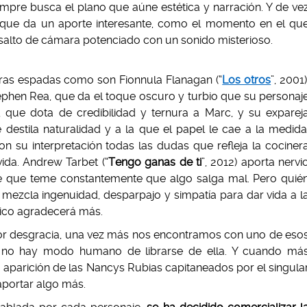
empre busca el plano que aúne estética y narración. Y de ve
 que da un aporte interesante, como el momento en el qu
 salto de cámara potenciado con un sonido misterioso.
eras espadas como son Fionnula Flanagan (“
Los otros
”, 2001)
phen Rea, que da el toque oscuro y turbio que su personaj
, que dota de credibilidad y ternura a Marc, y su exparej
destila naturalidad y a la que el papel le cae a la medida
con su interpretación todas las dudas que refleja la cociner
ida. Andrew Tarbet (“
Tengo ganas de ti
”, 2012) aporta nervi
te que teme constantemente que algo salga mal. Pero quié
mezcla ingenuidad, desparpajo y simpatía para dar vida a l
lico agradecerá más.
 Por desgracia, una vez más nos encontramos con uno de eso
 no hay modo humano de librarse de ella. Y cuando má
a aparición de las Nancys Rubias capitaneados por el singula
aportar algo más.