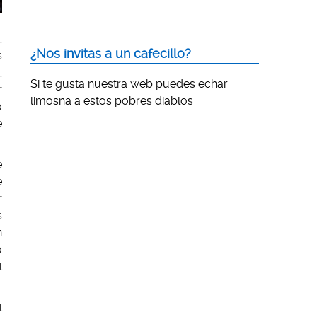
,
¿Nos invitas a un cafecillo?
s
,
Si te gusta nuestra web puedes echar
r
limosna a estos pobres diablos
o
e
e
e
r
s
n
o
l
l