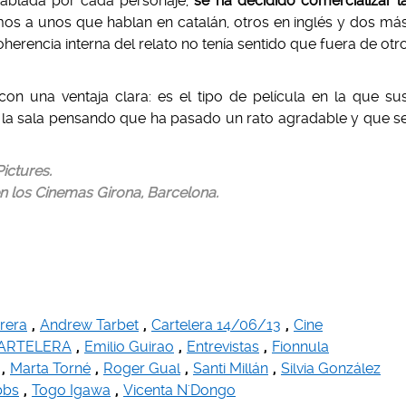
 hablada por cada personaje,
se ha decidido comercializar l
amos a unos que hablan en catalán, otros en inglés y dos má
oherencia interna del relato no tenía sentido que fuera de otr
on una ventaja clara: es el tipo de película en la que su
 la sala pensando que ha pasado un rato agradable y que s
ictures.
n los Cinemas Girona, Barcelona.
rera
,
Andrew Tarbet
,
Cartelera 14/06/13
,
Cine
CARTELERA
,
Emilio Guirao
,
Entrevistas
,
Fionnula
,
Marta Torné
,
Roger Gual
,
Santi Millán
,
Silvia González
bbs
,
Togo Igawa
,
Vicenta N'Dongo