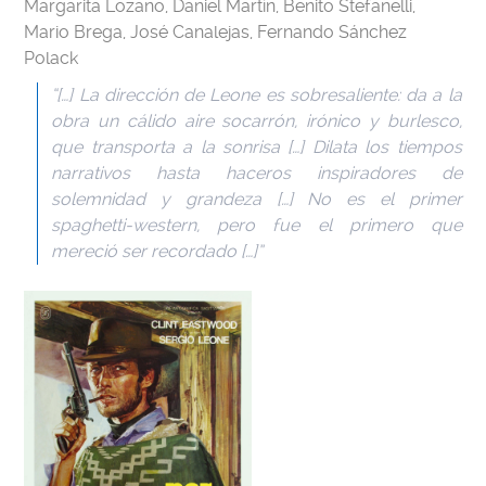
Margarita Lozano, Daniel Martín, Benito Stefanelli,
Mario Brega, José Canalejas, Fernando Sánchez
Polack
“[…] La dirección de Leone es sobresaliente: da a la
obra un cálido aire socarrón, irónico y burlesco,
que transporta a la sonrisa […] Dilata los tiempos
narrativos hasta haceros inspiradores de
solemnidad y grandeza […] No es el primer
spaghetti-western, pero fue el primero que
mereció ser recordado […]”