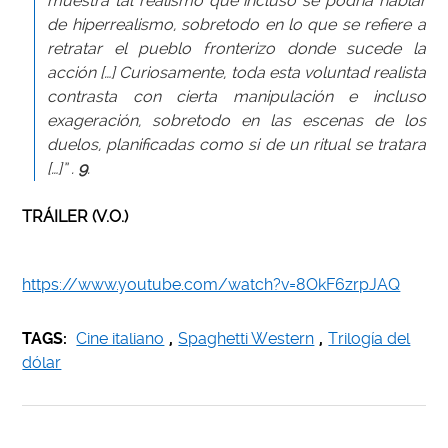
muestra tal realismo que incluso se podría hablar
de hiperrealismo, sobretodo en lo que se refiere a
retratar el pueblo fronterizo donde sucede la
acción […] Curiosamente, toda esta voluntad realista
contrasta con cierta manipulación e incluso
exageración, sobretodo en las escenas de los
duelos, planificadas como si de un ritual se tratara
[…]” .
9
.
TRÁILER (V.O.)
https://www.youtube.com/watch?v=8OkF6zrpJAQ
TAGS:
Cine italiano
,
Spaghetti Western
,
Trilogía del
dólar