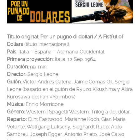
Título original: Per un pugno di dollari / A Fistful of
Dollars
(título internacional)
País:
Italia – España – Alemania Occidental
Primera proyección:
Italia, 12 Sep. 1964
Duración:
99 min.
Director:
Sergio Leone
Guión:
Víctor Andrés Catena, Jaime Comas Gil, Sergio
Leone (basado en el guión de Ryuzo Kikushima y Akira
Kurosawa del film «Yojimbo»)
Música:
Ennio Morricone
Género:
Western.| Spagetti Western. Trilogía del dólar.
Reparto:
Clint Eastwood, Marianne Koch, Gian Maria
Volonté, Wolfgang Lukschy, Sieghardt Rupp, Aldo
Sambrell, Joseph Egger, Antonio Prieto, José Calvo,