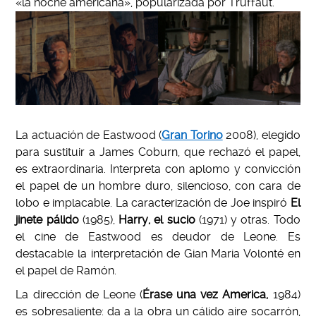
«la noche americana», popularizada por Truffaut.
La actuación de Eastwood (
Gran Torino
2008), elegido
para sustituir a James Coburn, que rechazó el papel,
es extraordinaria. Interpreta con aplomo y convicción
el papel de un hombre duro, silencioso, con cara de
lobo e implacable. La caracterización de Joe inspiró
El
jinete pálido
(1985),
Harry, el sucio
(1971) y otras. Todo
el cine de Eastwood es deudor de Leone. Es
destacable la interpretación de Gian Maria Volonté en
el papel de Ramón.
La dirección de Leone (
Érase una vez America,
1984)
es sobresaliente: da a la obra un cálido aire socarrón,