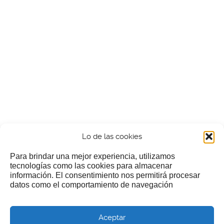
Lo de las cookies
Para brindar una mejor experiencia, utilizamos
tecnologías como las cookies para almacenar
información. El consentimiento nos permitirá procesar
¿Nos invitas a un cafecillo?
datos como el comportamiento de navegación
Si te gusta nuestra web puedes echar limosna a estos
Aceptar
pobres diablos