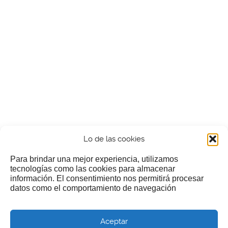
Lo de las cookies
Para brindar una mejor experiencia, utilizamos
tecnologías como las cookies para almacenar
información. El consentimiento nos permitirá procesar
¿Nos invitas a un cafecillo?
datos como el comportamiento de navegación
Si te gusta nuestra web puedes echar limosna a estos
Aceptar
pobres diablos