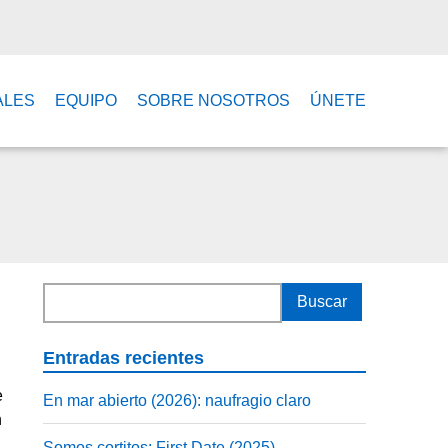
ALES
EQUIPO
SOBRE NOSOTROS
ÚNETE
Entradas recientes
e
En mar abierto (2026): naufragio claro
n
Somos cortitos: First Date (2025)