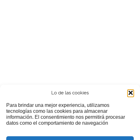
Lo de las cookies
Para brindar una mejor experiencia, utilizamos
tecnologías como las cookies para almacenar
información. El consentimiento nos permitirá procesar
¿Nos invitas a un cafecillo?
datos como el comportamiento de navegación
Si te gusta nuestra web puedes echar limosna a estos