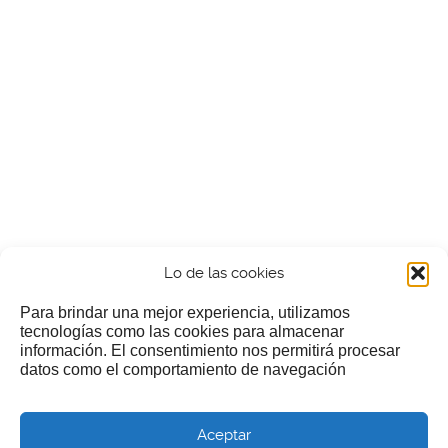
Lo de las cookies
Para brindar una mejor experiencia, utilizamos
tecnologías como las cookies para almacenar
información. El consentimiento nos permitirá procesar
¿Nos invitas a un cafecillo?
datos como el comportamiento de navegación
Si te gusta nuestra web puedes echar limosna a estos
Aceptar
pobres diablos