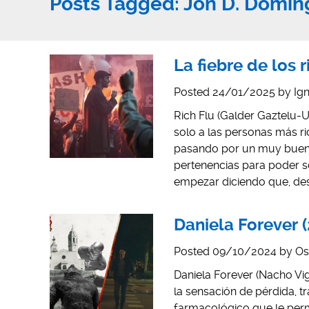
Posts Tagged:
Jon D. Domín
La fiebre de los
Posted
24/01/2025
by
Ign
Rich Flu (Galder Gaztelu-U
solo a las personas más r
pasando por un muy buen 
pertenencias para poder s
empezar diciendo que, d
Daniela Forever 
Posted
09/10/2024
by
Os
Daniela Forever (Nacho Vig
la sensación de pérdida, t
farmacológico que le permit