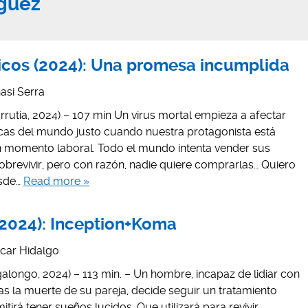
guez
 ricos (2024): Una promesa incumplida
asi Serra
rrutia, 2024) – 107 min Un virus mortal empieza a afectar
icas del mundo justo cuando nuestra protagonista está
momento laboral. Todo el mundo intenta vender sus
obrevivir, pero con razón, nadie quiere comprarlas… Quiero
esde…
Read more »
(2024): Inception+Koma
car Hidalgo
alongo, 2024) – 113 min. – Un hombre, incapaz de lidiar con
ras la muerte de su pareja, decide seguir un tratamiento
irá tener sueños lucidos. Que utilizará para revivir