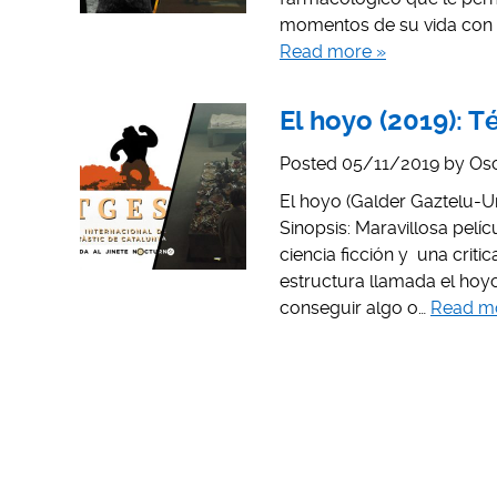
momentos de su vida con s
Read more »
El hoyo (2019): T
Posted
05/11/2019
by
Osc
El hoyo (Galder Gaztelu-Urr
Sinopsis: Maravillosa pelíc
ciencia ficción y una critic
estructura llamada el hoyo
conseguir algo o…
Read m