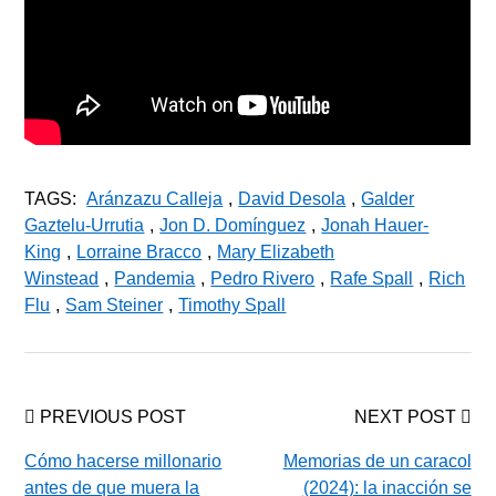
TAGS:
Aránzazu Calleja
,
David Desola
,
Galder
Gaztelu-Urrutia
,
Jon D. Domínguez
,
Jonah Hauer-
King
,
Lorraine Bracco
,
Mary Elizabeth
Winstead
,
Pandemia
,
Pedro Rivero
,
Rafe Spall
,
Rich
Flu
,
Sam Steiner
,
Timothy Spall
PREVIOUS POST
NEXT POST
Cómo hacerse millonario
Memorias de un caracol
antes de que muera la
(2024): la inacción se