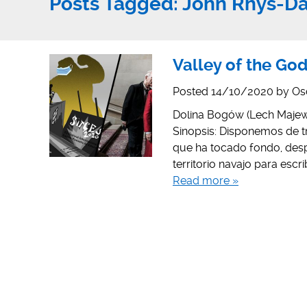
Posts Tagged:
John Rhys-Da
Valley of the God
Posted
14/10/2020
by
Os
Dolina Bogów (Lech Majewski
Sinopsis: Disponemos de tr
que ha tocado fondo, despu
territorio navajo para escr
Read more »