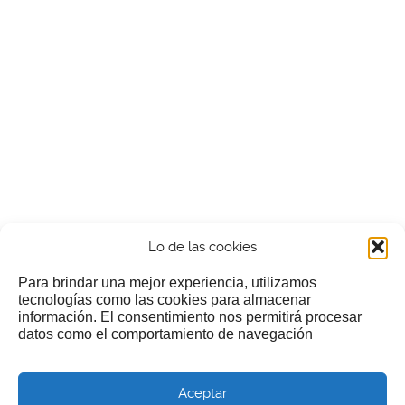
Lo de las cookies
Para brindar una mejor experiencia, utilizamos
tecnologías como las cookies para almacenar
información. El consentimiento nos permitirá procesar
¿Nos invitas a un cafecillo?
datos como el comportamiento de navegación
Si te gusta nuestra web puedes echar limosna a estos
Aceptar
pobres diablos