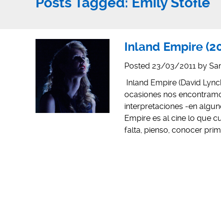
Posts Tagged:
Emily Stofle
Inland Empire (20
Posted
23/03/2011
by
San
Inland Empire (David Lync
ocasiones nos encontramos
interpretaciones -en algun
Empire es al cine lo que c
falta, pienso, conocer pri