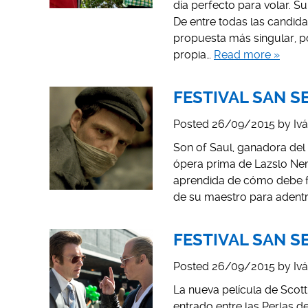
día perfecto para volar. S
De entre todas las candida
propuesta más singular, p
propia…
Read more »
FESTIVAL SAN SEB
Posted
26/09/2015
by
Iv
Son of Saul, ganadora del 
ópera prima de Lazslo Neme
aprendida de cómo debe fi
de su maestro para adent
FESTIVAL SAN SE
Posted
26/09/2015
by
Iv
La nueva película de Scott
entrado entre las Perlas d