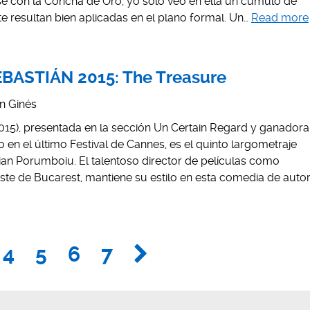
rse con la Concha de Oro, yo sólo veo en ella un cúmulo de
e resultan bien aplicadas en el plano formal. Un…
Read more
BASTIÁN 2015: The Treasure
án Ginés
15), presentada en la sección Un Certain Regard y ganadora
o en el último Festival de Cannes, es el quinto largometraje
ian Porumboiu. El talentoso director de películas como
 este de Bucarest, mantiene su estilo en esta comedia de autor
4
5
6
7