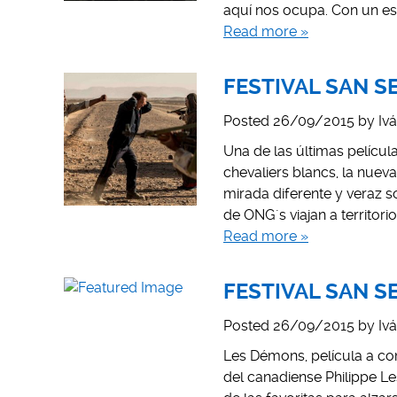
aquí nos ocupa. Con un est
Read more »
FESTIVAL SAN SE
Posted
26/09/2015
by
Iv
Una de las últimas películ
chevaliers blancs, la nuev
mirada diferente y veraz s
de ONG´s viajan a territor
Read more »
FESTIVAL SAN S
Posted
26/09/2015
by
Iv
Les Démons, película a com
del canadiense Philippe 