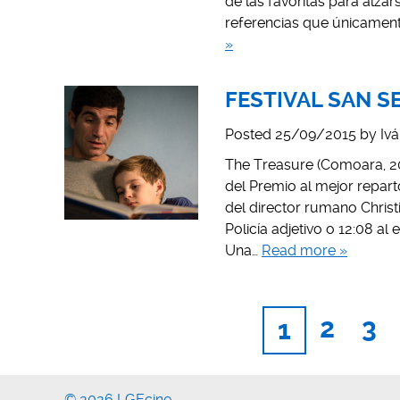
de las favoritas para alza
referencias que únicament
»
FESTIVAL SAN SE
Posted
25/09/2015
by
Iv
The Treasure (Comoara, 20
del Premio al mejor repart
del director rumano Christ
Policía adjetivo o 12:08 al
Una…
Read more »
2
3
1
© 2026 LGEcine