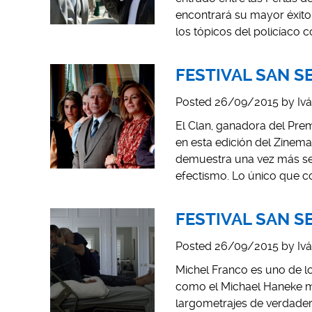
encontrará su mayor éxito 
los tópicos del policíaco 
FESTIVAL SAN SEB
Posted
26/09/2015
by
Iv
El Clan, ganadora del Prem
en esta edición del Zinema
demuestra una vez más ser
efectismo. Lo único que c
FESTIVAL SAN SE
Posted
26/09/2015
by
Iv
Michel Franco es uno de 
como el Michael Haneke me
largometrajes de verdadera