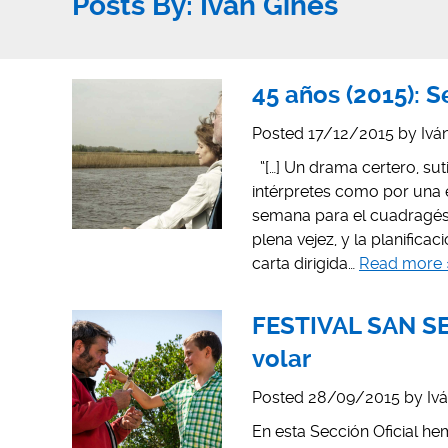
Posts By:
Iván Ginés
45 años (2015): 
Posted
17/12/2015
by
Ivá
“[…] Un drama certero, suti
intérpretes como por una e
semana para el cuadragési
plena vejez, y la planifica
carta dirigida…
Read more 
FESTIVAL SAN SE
volar
Posted
28/09/2015
by
Iv
En esta Sección Oficial h