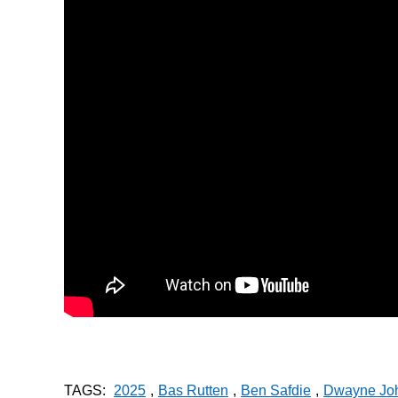
TAGS:
2025
,
Bas Rutten
,
Ben Safdie
,
Dwayne Jo