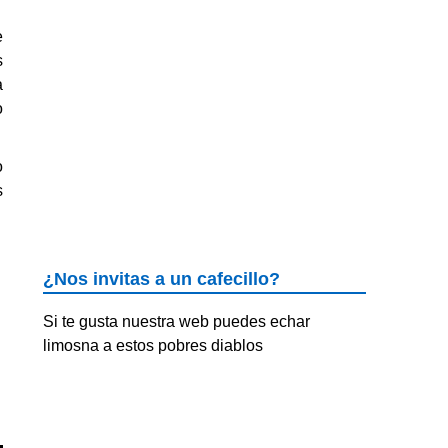
e
s
a
o
o
s
¿Nos invitas a un cafecillo?
Si te gusta nuestra web puedes echar
limosna a estos pobres diablos