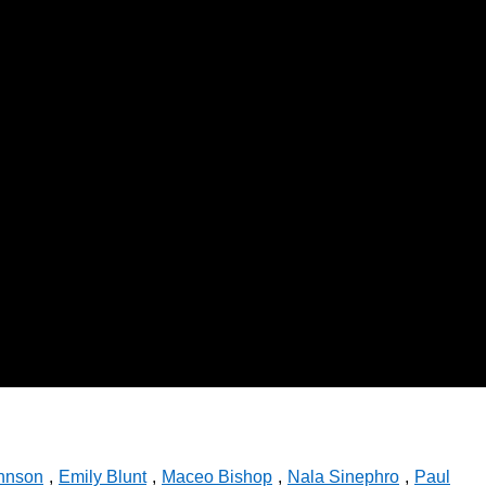
hnson
,
Emily Blunt
,
Maceo Bishop
,
Nala Sinephro
,
Paul