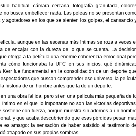
lo habitual: cámara cercana, fotografía granulada, colore
ue no busca embellecer nada. Las peleas no se presentan com
 y agotadores en los que se sienten los golpes, el cansancio 
película, aunque en las escenas más íntimas se roza a veces e
a de encajar con la dureza de lo que se cuenta. La decisió
o que otorga a la película una enorme coherencia emocional per
uenta cómo funcionaba la UFC en sus inicios, qué dinámica
Kerr fue fundamental en la consolidación de un deporte qu
s espectadores que buscan comprender ese universo, la películ
 la historia de un hombre antes que la de un deporte.
n una obra fallida, pero sí en una película más pequeña de l
íntimo en el que lo importante no son las victorias deportivas
 se sostiene con fuerza, porque muestra sin adornos a un hombr
rsonal, y que acaba descubriendo que esas pérdidas pesan má
la es amargo: la sensación de haber asistido al testimonio d
edó atrapado en sus propias sombras.