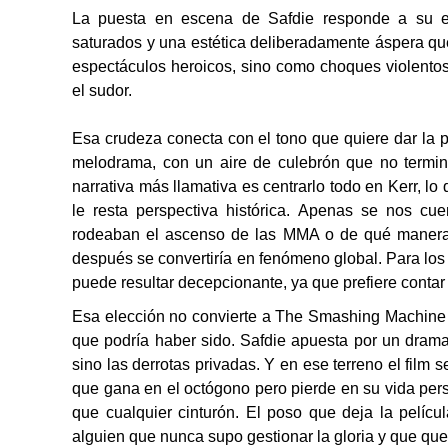
La puesta en escena de Safdie responde a su esti
saturados y una estética deliberadamente áspera q
espectáculos heroicos, sino como choques violentos
el sudor.
Esa crudeza conecta con el tono que quiere dar la 
melodrama, con un aire de culebrón que no termin
narrativa más llamativa es centrarlo todo en Kerr, l
le resta perspectiva histórica. Apenas se nos c
rodeaban el ascenso de las MMA o de qué manera 
después se convertiría en fenómeno global. Para lo
puede resultar decepcionante, ya que prefiere contar
Esa elección no convierte a The Smashing Machine e
que podría haber sido. Safdie apuesta por un drama 
sino las derrotas privadas. Y en ese terreno el film
que gana en el octógono pero pierde en su vida pe
que cualquier cinturón. El poso que deja la pelícu
alguien que nunca supo gestionar la gloria y que qu