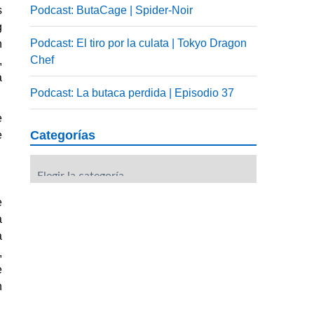
s
Podcast: ButaCage | Spider-Noir
g
Podcast: El tiro por la culata | Tokyo Dragon
n
Chef
,
a
Podcast: La butaca perdida | Episodio 37
e
Categorías
e
Categorías
e
a
a
,
e
n