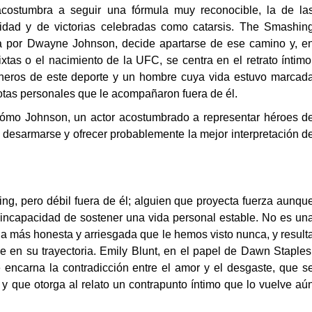
acostumbra a seguir una fórmula muy reconocible, la de la
sidad y de victorias celebradas como catarsis. The Smashin
da por Dwayne Johnson, decide apartarse de ese camino y, e
xtas o el nacimiento de la UFC, se centra en el retrato íntimo
oneros de este deporte y un hombre cuya vida estuvo marcad
rotas personales que le acompañaron fuera de él.
cómo Johnson, un actor acostumbrado a representar héroes d
uí desarmarse y ofrecer probablemente la mejor interpretación d
ng, pero débil fuera de él; alguien que proyecta fuerza aunqu
la incapacidad de sostener una vida personal estable. No es un
la más honesta y arriesgada que le hemos visto nunca, y result
ne en su trayectoria. Emily Blunt, en el papel de Dawn Staples
e encarna la contradicción entre el amor y el desgaste, que s
y que otorga al relato un contrapunto íntimo que lo vuelve aú