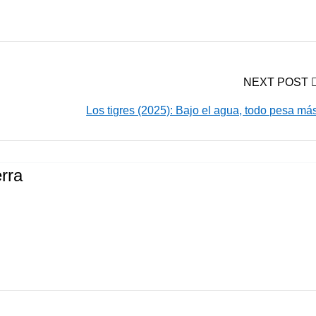
NEXT POST
Los tigres (2025): Bajo el agua, todo pesa má
rra