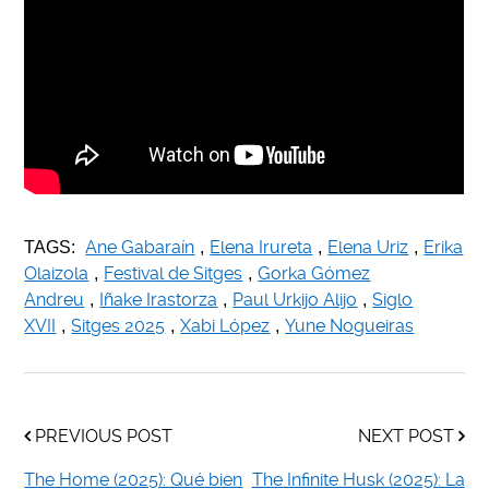
Ane Gabaraín
Elena Irureta
Elena Uriz
Erika
TAGS:
,
,
,
Olaizola
Festival de Sitges
Gorka Gómez
,
,
Andreu
Iñake Irastorza
Paul Urkijo Alijo
Siglo
,
,
,
XVII
Sitges 2025
Xabi López
Yune Nogueiras
,
,
,
PREVIOUS POST
NEXT POST
The Home (2025): Qué bien
The Infinite Husk (2025): La