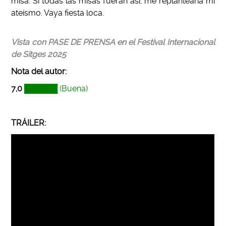
misa. Si todas las misas fueran así, me replantearía mi
ateísmo. Vaya fiesta loca.
Vista con PASE DE PRENSA en el Festival Internacional
de Sitges 2025
Nota del autor
:
7,0
██████
(Buena)
TRÁILER: