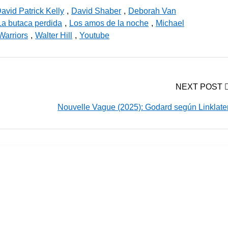
avid Patrick Kelly
,
David Shaber
,
Deborah Van
La butaca perdida
,
Los amos de la noche
,
Michael
Warriors
,
Walter Hill
,
Youtube
NEXT POST
Nouvelle Vague (2025): Godard según Linklate