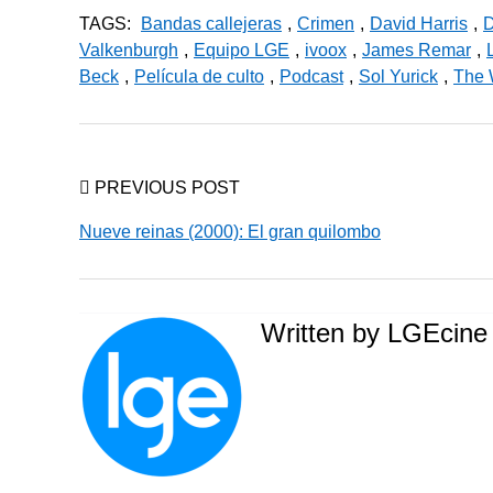
TAGS:
Bandas callejeras
,
Crimen
,
David Harris
,
D
Valkenburgh
,
Equipo LGE
,
ivoox
,
James Remar
,
Beck
,
Película de culto
,
Podcast
,
Sol Yurick
,
The 
PREVIOUS POST
Nueve reinas (2000): El gran quilombo
Written by
LGEcine