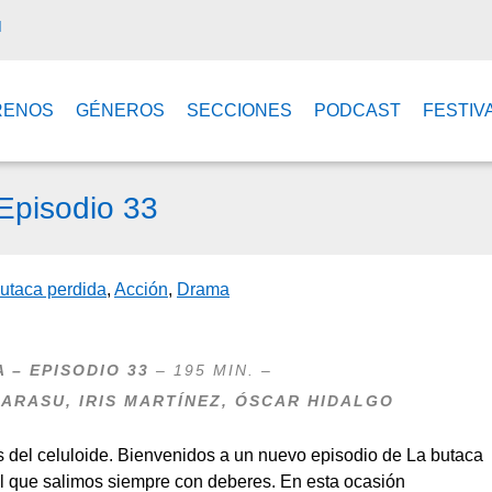
M
RENOS
GÉNEROS
SECCIONES
PODCAST
FESTIV
 Episodio 33
butaca perdida
,
Acción
,
Drama
 – EPISODIO 33
– 195 MIN. –
KARASU
, IRIS MARTÍNEZ,
ÓSCAR HIDALGO
del celuloide. Bienvenidos a un nuevo episodio de La butaca
del que salimos siempre con deberes. En esta ocasión