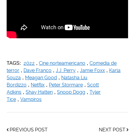
.
2022
Cine norteamericano
Comedia de
TAGS:
,
,
terror
Dave Franco
J.J. Perry
Jamie Foxx
Karla
,
,
,
,
Souza
Meagan Good
Natasha Liu
,
,
Bordizzo
Netflix
Peter Stormare
Scott
,
,
,
Adkins
Shay Hatten
Snoop Dogg
Tyler
,
,
,
Tice
Vampiros
,
PREVIOUS POST
NEXT POST