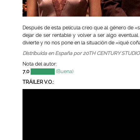
Después de esta película creo que al género de «s
dejar de ser rentable y volver a ser algo eventua
divierte y no nos pone en la situación de «¡qué coñ
Distribuida en España por 20TH CENTURY STUDI
Nota del autor:
7,0
███████ (Buena)
TRÁILER V.O.: