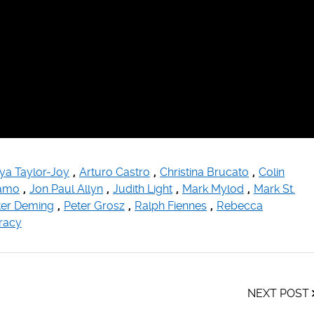
ya Taylor-Joy
,
Arturo Castro
,
Christina Brucato
,
Colin
zamo
,
Jon Paul Allyn
,
Judith Light
,
Mark Mylod
,
Mark St.
ter Deming
,
Peter Grosz
,
Ralph Fiennes
,
Rebecca
Tracy
NEXT POST