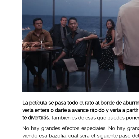
La película se pasa todo el rato al borde de aburri
verla entera o darle a avance rápido y verla a part
te divertirás.
También es de esas que puedes poner
No hay grandes efectos especiales. No hay gra
viendo esa bazofia: cuál será el siguiente paso de