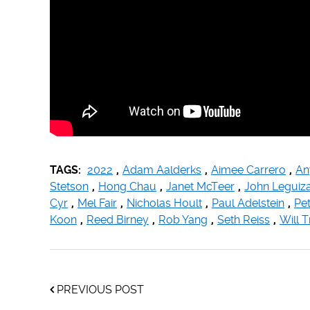
TAGS:
2022
,
Adam Aalderks
,
Aimee Carrero
,
An
Stetson
,
Hong Chau
,
Janet McTeer
,
John Legui
Cyr
,
Mel Fair
,
Nicholas Hoult
,
Paul Adelstein
,
Pe
Koon
,
Reed Birney
,
Rob Yang
,
Seth Reiss
,
Will 
PREVIOUS POST