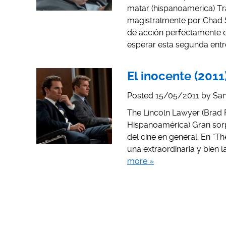
matar (hispanoamerica) Tra
magistralmente por Chad S
de acción perfectamente co
esperar esta segunda entr
El inocente (201
Posted
15/05/2011
by
San
The Lincoln Lawyer (Brad F
Hispanoamérica) Gran sorp
del cine en general. En “T
una extraordinaria y bien 
more »