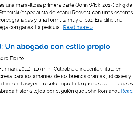
s una maravillosa primera parte (John Wick ,2014) dirigida
tahelski (especialista de Keanu Reeves), con unas escenas
reografiadas y una fórmula muy eficaz. Era difícil no
ega con ganas. La película…
Read more »
1): Un abogado con estilo propio
dro Fiorito
urman, 2011) -119 min- Culpable o inocente (Título en
resa para los amantes de los buenos dramas judiciales y
he Lincoln Lawyer” no sólo importa lo que se cuenta, que es
labrada historia tejida por el guión que John Romano…
Read