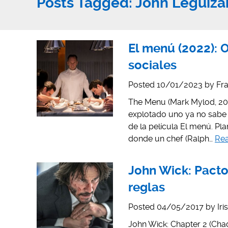
Posts Tagged:
John Leguiz
El menú (2022): 
sociales
Posted
10/01/2023
by
Fra
The Menu (Mark Mylod, 20
explotado uno ya no sabe cu
de la película El menú. Pl
donde un chef (Ralph…
Re
John Wick: Pacto 
reglas
Posted
04/05/2017
by
Iri
John Wick: Chapter 2 (Chad