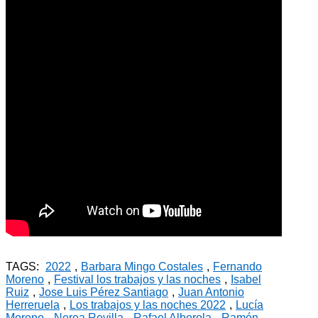
TAGS:
2022
,
Barbara Mingo Costales
,
Fernando
Moreno
,
Festival los trabajos y las noches
,
Isabel
Ruiz
,
Jose Luis Pérez Santiago
,
Juan Antonio
Herreruela
,
Los trabajos y las noches 2022
,
Lucía
Moreno
,
Nerea Revilla
,
Rafael Alberola
,
Ramón