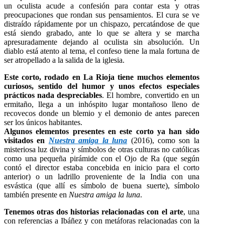
un oculista acude a confesión para contar esta y otras
preocupaciones que rondan sus pensamientos. El cura se ve
distraído rápidamente por un chispazo, percatándose de que
está siendo grabado, ante lo que se altera y se marcha
apresuradamente dejando al oculista sin absolución. Un
diablo está atento al tema, el confeso tiene la mala fortuna de
ser atropellado a la salida de la iglesia.
Este corto, rodado en La Rioja tiene muchos elementos
curiosos, sentido del humor y unos efectos especiales
prácticos nada despreciables
. El hombre, convertido en un
ermitaño, llega a un inhóspito lugar montañoso lleno de
recovecos donde un blemio y el demonio de antes parecen
ser los únicos habitantes.
Algunos elementos presentes en este corto ya han sido
visitados en
Nuestra amiga la luna
(2016), como son la
misteriosa luz divina y símbolos de otras culturas no católicas
como una pequeña pirámide con el Ojo de Ra (que según
contó el director estaba concebida en inicio para el corto
anterior) o un ladrillo proveniente de la India con una
esvástica (que allí es símbolo de buena suerte), símbolo
también presente en
Nuestra amiga la luna
.
Tenemos otras dos historias relacionadas con el arte
, una
con referencias a Ibáñez y con metáforas relacionadas con la