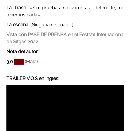
La frase:
«Sin pruebas no vamos a detenerle, no
tenemos nada».
La escena:
[Ninguna reseñable].
Vista con PASE DE PRENSA en el Festival Internacional
de Sitges 2022
Nota del autor
:
3,0
███ (Mala)
TRÁILER V.O.S en Inglés: