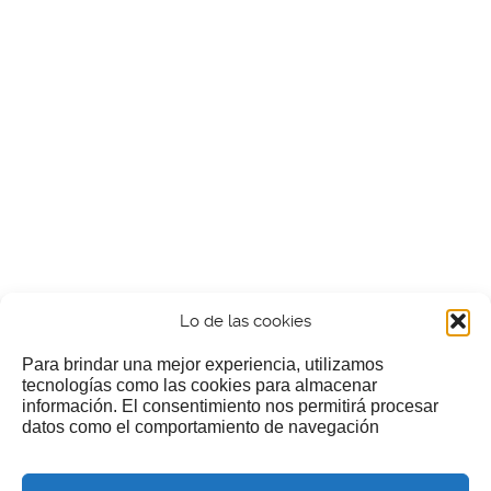
Lo de las cookies
Para brindar una mejor experiencia, utilizamos
tecnologías como las cookies para almacenar
información. El consentimiento nos permitirá procesar
¿Nos invitas a un cafecillo?
datos como el comportamiento de navegación
Si te gusta nuestra web puedes echar limosna a estos