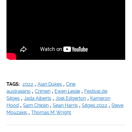
TAGS:
2022
,
Alan Dukes
,
Cine
australiano
,
Crimen
,
Ewen Leslie
,
Festival de
Sitges
,
Jada Alberts
,
Joel Edgerton
,
Kameron
Hood
,
Sam Chiplin
,
Sean Harris
,
Sitges 2022
,
Steve
Mouzakis
,
Thomas M. Wright