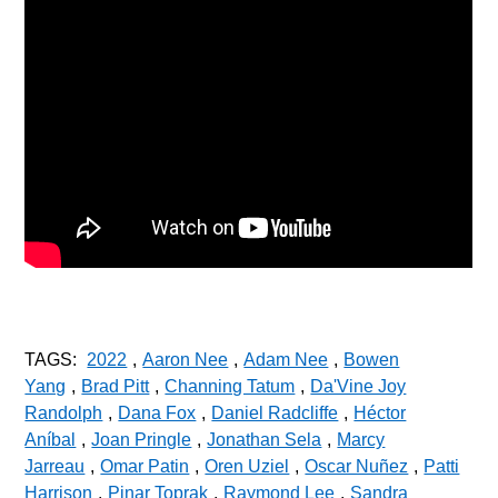
.
TAGS:
2022
,
Aaron Nee
,
Adam Nee
,
Bowen
Yang
,
Brad Pitt
,
Channing Tatum
,
Da'Vine Joy
Randolph
,
Dana Fox
,
Daniel Radcliffe
,
Héctor
Aníbal
,
Joan Pringle
,
Jonathan Sela
,
Marcy
Jarreau
,
Omar Patin
,
Oren Uziel
,
Oscar Nuñez
,
Patti
Harrison
,
Pinar Toprak
,
Raymond Lee
,
Sandra