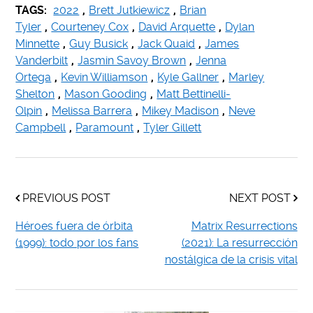
TAGS:
2022
,
Brett Jutkiewicz
,
Brian
Tyler
,
Courteney Cox
,
David Arquette
,
Dylan
Minnette
,
Guy Busick
,
Jack Quaid
,
James
Vanderbilt
,
Jasmin Savoy Brown
,
Jenna
Ortega
,
Kevin Williamson
,
Kyle Gallner
,
Marley
Shelton
,
Mason Gooding
,
Matt Bettinelli-
Olpin
,
Melissa Barrera
,
Mikey Madison
,
Neve
Campbell
,
Paramount
,
Tyler Gillett
PREVIOUS POST
NEXT POST
Héroes fuera de órbita
Matrix Resurrections
(1999): todo por los fans
(2021): La resurrección
nostálgica de la crisis vital