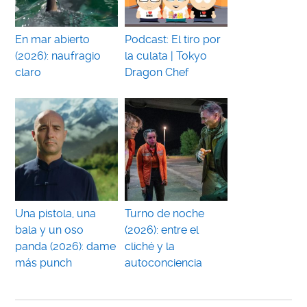
En mar abierto
Podcast: El tiro por
(2026): naufragio
la culata | Tokyo
claro
Dragon Chef
Una pistola, una
Turno de noche
bala y un oso
(2026): entre el
panda (2026): dame
cliché y la
más punch
autoconciencia