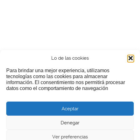
Lo de las cookies
Para brindar una mejor experiencia, utilizamos
tecnologías como las cookies para almacenar
información. El consentimiento nos permitirá procesar
¿Nos invitas a un cafecillo?
datos como el comportamiento de navegación
Si te gusta nuestra web puedes echar limosna a estos
Aceptar
pobres diablos
Denegar
Ver preferencias