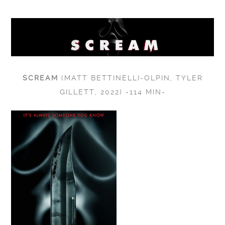
SCREAM
(MATT BETTINELLI-OLPIN, TYLER
GILLETT, 2022) -114 MIN-