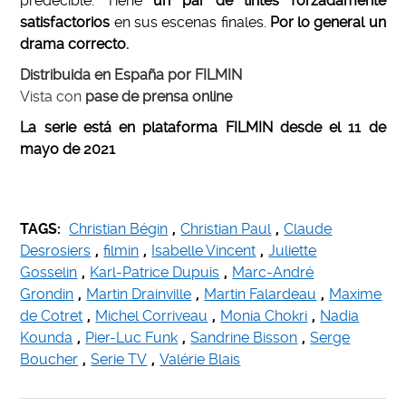
predecible. Tiene
un par de tintes forzadamente
satisfactorios
en sus escenas finales.
Por lo general un
drama correcto.
Distribuida en España por FILMIN
Vista con
pase de prensa online
La serie está en plataforma FILMIN desde el 11 de
mayo de 2021
TAGS:
Christian Bégin
,
Christian Paul
,
Claude
Desrosiers
,
filmin
,
Isabelle Vincent
,
Juliette
Gosselin
,
Karl-Patrice Dupuis
,
Marc-André
Grondin
,
Martin Drainville
,
Martin Falardeau
,
Maxime
de Cotret
,
Michel Corriveau
,
Monia Chokri
,
Nadia
Kounda
,
Pier-Luc Funk
,
Sandrine Bisson
,
Serge
Boucher
,
Serie TV
,
Valérie Blais