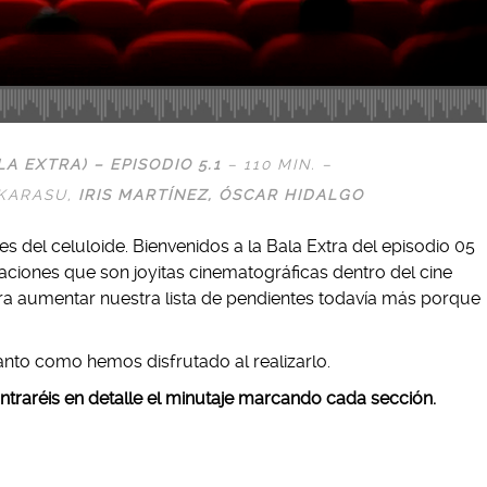
A EXTRA) – EPISODIO 5.1
– 110 MIN. –
 KARASU,
IRIS MARTÍNEZ,
ÓSCAR HIDALGO
 del celuloide. Bienvenidos a la Bala Extra del episodio 05
ciones que son joyitas cinematográficas dentro del cine
ra aumentar nuestra lista de pendientes todavía más porque
nto como hemos disfrutado al realizarlo.
ntraréis en detalle el minutaje marcando cada sección.