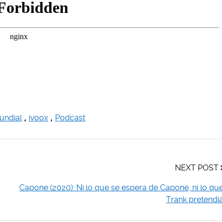
undial
,
ivoox
,
Podcast
NEXT POST
Capone (2020): Ni lo que se espera de Capone, ni lo qu
Trank pretendí