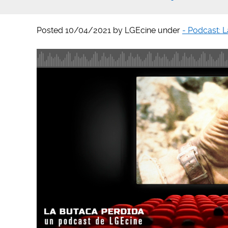
Posted
10/04/2021
by
LGEcine
under
- Podcast: 