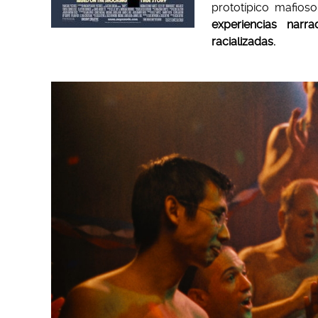
prototípico mafios
experiencias narr
racializadas.