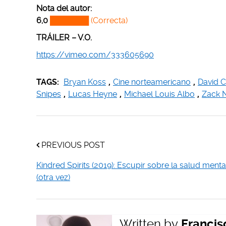
Nota del autor:
6,0
███████ (Correcta)
TRÁILER – V.O.
https://vimeo.com/333605690
TAGS:
Bryan Koss
,
Cine norteamericano
,
David C 
Snipes
,
Lucas Heyne
,
Michael Louis Albo
,
Zack 
PREVIOUS POST
Kindred Spirits (2019): Escupir sobre la salud menta
(otra vez)
Written by
Francis