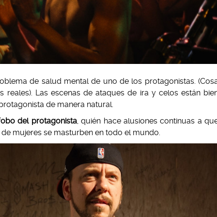
problema de salud mental de uno de los protagonistas. (Cos
 reales). Las escenas de ataques de ira y celos están bie
 protagonista de manera natural.
fobo del protagonista
, quién hace alusiones continuas a qu
n de mujeres se masturben en todo el mundo.