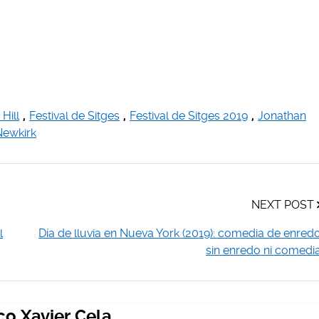
Hill
,
Festival de Sitges
,
Festival de Sitges 2019
,
Jonathan
Newkirk
NEXT POST
l
Día de lluvia en Nueva York (2019): comedia de enred
sin enredo ni comedi
co Xavier Cela