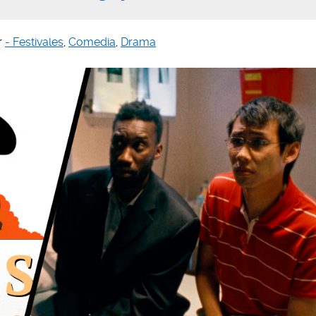
r
- Festivales
,
Comedia
,
Drama