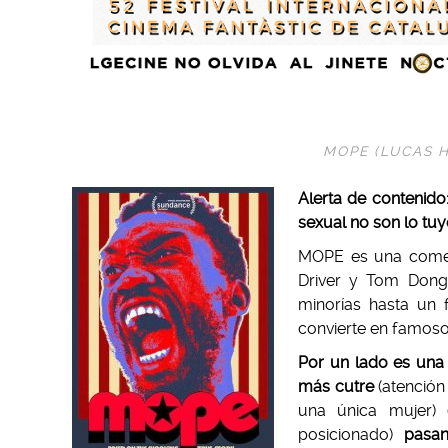
MOPE (
LUCAS 
Alerta de contenido:
sexual no son lo tuyo
MOPE es una comed
Driver y Tom Dong
minorías hasta un f
convierte en famos
Por un lado es una c
más cutre
(atención
una única mujer)
c
posicionado)
pasan