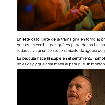
En este caso parte de la trama gira en torno al 
que es entendible por qué es parte de los hechos
rodadas y transmiten el sentimiento de agobio del
La película hace hincapié en el sentimiento homó
no es gay y que crea material para que un montó