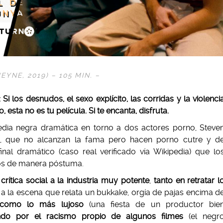
HEYNE
, 2019) – 105 MIN. –
 Si los desnudos, el sexo explícito, las corridas y la violenci
, esta no es tu película. Si te encanta, disfruta.
ia negra dramática en torno a dos actores porno, Steve
, que no alcanzan la fama pero hacen porno cutre y d
inal dramático (caso real verificado vía Wikipedia) que lo
os de manera póstuma.
rítica social a la industria muy potente
,
tanto en retratar l
 a la escena que relata un bukkake, orgía de pajas encima d
omo lo más lujoso
(una fiesta de un productor bie
do por el racismo propio de algunos filmes
(el negr