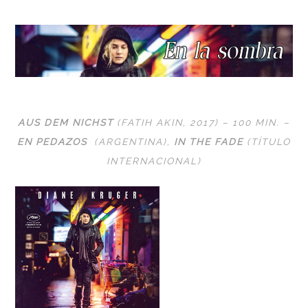
AUS DEM NICHST
(FATIH AKIN, 2017) – 100 MIN. –
EN PEDAZOS
(ARGENTINA),
IN THE FADE
(TÍTULO
INTERNACIONAL)