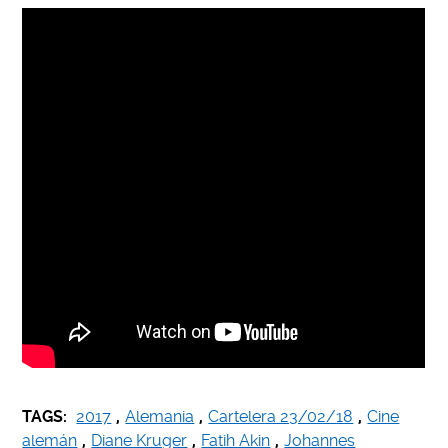
TAGS:
2017
,
Alemania
,
Cartelera 23/02/18
,
Cine
alemán
,
Diane Kruger
,
Fatih Akin
,
Johannes