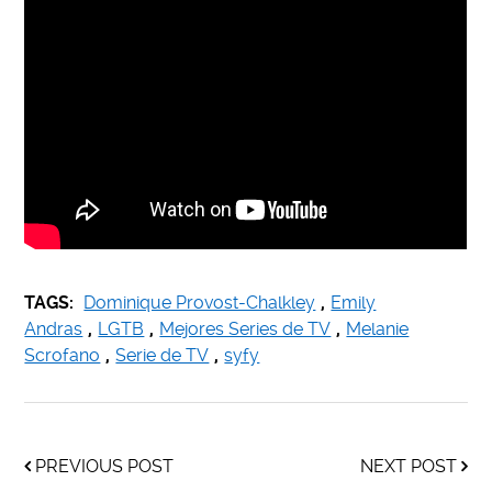
TAGS:
Dominique Provost-Chalkley
,
Emily
Andras
,
LGTB
,
Mejores Series de TV
,
Melanie
Scrofano
,
Serie de TV
,
syfy
PREVIOUS POST
NEXT POST