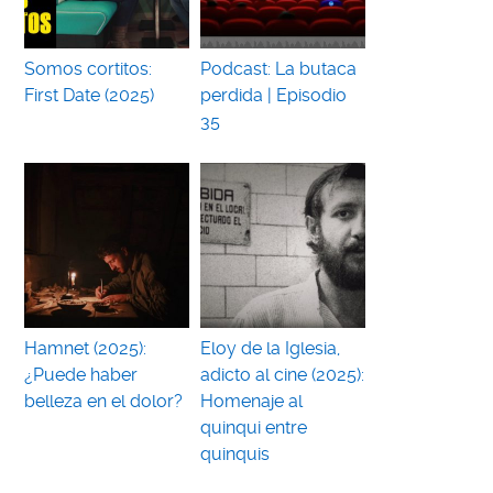
Somos cortitos:
Podcast: La butaca
First Date (2025)
perdida | Episodio
35
Hamnet (2025):
Eloy de la Iglesia,
¿Puede haber
adicto al cine (2025):
belleza en el dolor?
Homenaje al
quinqui entre
quinquis