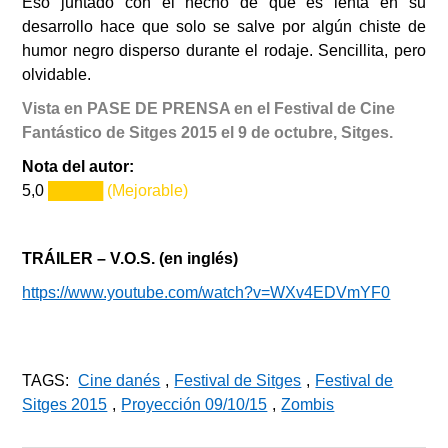
Eso juntado con el hecho de que es lenta en su
desarrollo hace que solo se salve por algún chiste de
humor negro disperso durante el rodaje. Sencillita, pero
olvidable.
Vista en PASE DE PRENSA en el Festival de Cine
Fantástico de Sitges 2015 el 9 de octubre, Sitges.
Nota del autor:
5,0
█████ (Mejorable)
TRÁILER – V.O.S. (en inglés)
https://www.youtube.com/watch?v=WXv4EDVmYF0
TAGS:
Cine danés
,
Festival de Sitges
,
Festival de
Sitges 2015
,
Proyección 09/10/15
,
Zombis