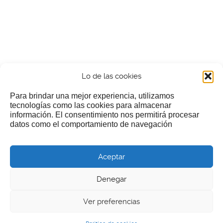
Lo de las cookies
Para brindar una mejor experiencia, utilizamos
tecnologías como las cookies para almacenar
información. El consentimiento nos permitirá procesar
¿Nos invitas a un cafecillo?
datos como el comportamiento de navegación
Si te gusta nuestra web puedes echar limosna a estos
Aceptar
pobres diablos
Denegar
Ver preferencias
© 2026 LGEcine