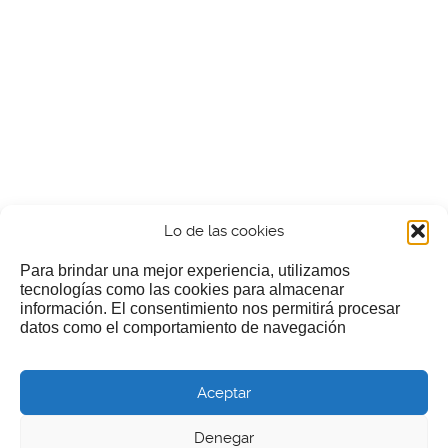
Lo de las cookies
Para brindar una mejor experiencia, utilizamos
tecnologías como las cookies para almacenar
información. El consentimiento nos permitirá procesar
¿Nos invitas a un cafecillo?
datos como el comportamiento de navegación
Si te gusta nuestra web puedes echar limosna a estos
Aceptar
pobres diablos
Denegar