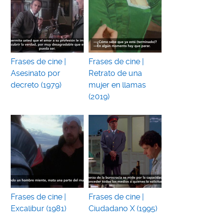
Frases de cine |
Frases de cine |
Asesinato por
Retrato de una
decreto (1979)
mujer en llamas
(2019)
Frases de cine |
Frases de cine |
Excalibur (1981)
Ciudadano X (1995)