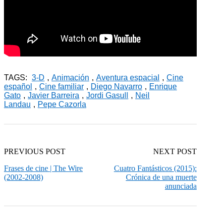
TAGS:
3-D
,
Animación
,
Aventura espacial
,
Cine
español
,
Cine familiar
,
Diego Navarro
,
Enrique
Gato
,
Javier Barreira
,
Jordi Gasull
,
Neil
Landau
,
Pepe Cazorla
PREVIOUS POST
NEXT POST
Frases de cine | The Wire
Cuatro Fantásticos (2015):
(2002-2008)
Crónica de una muerte
anunciada