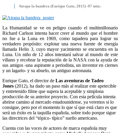
Atrapa la bandera (Enrique Gato, 2015) -97 min.-
La Humanidad se ve en peligro cuando el multimillonario
Richard Carlson intenta hacer creer al mundo que el hombre
no fue a la Luna en 1969, como tapadera para lograr su
verdadero propósito: explotar una nueva fuente de energía
llamada Helio 3, cuyo mayor yacimiento se encuentra en la
Luna. Un niño de 12 años intentará salvar al mundo de este
villano y recobrar la reputación de la NASA con la ayuda de
sus amigos -una aspirante a periodista, un inventor en ciernes
y un lagarto- y su abuelo, un antiguo astronauta.
Enrique Gato, el director de
Las aventuras de Tadeo
Jones
(2012), ha dado un paso más al realizar este apetecible
y entretenido filme que supera la aceptable y simplona
producción de su anterior proyecto. Con esta película intenta
abrirse camino al mercado estadounidense, ya veremos si lo
consigue, pero por el momento lo que sí que está claro es que
será un éxito en la taquilla española, sobre todo porque sigue
las directrices del “tópico- típico” sueño americano.
Cuenta con las voces de actores de marca española muy