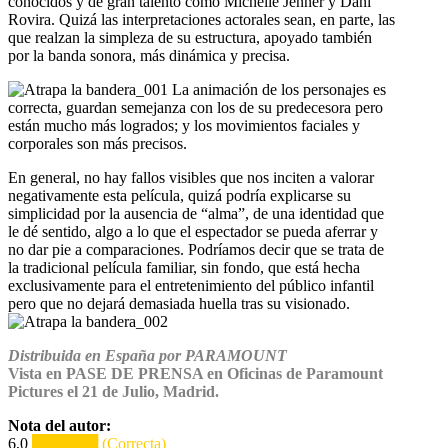
conocidos y de gran talento como Michelle Jenner y Dani
Rovira. Quizá las interpretaciones actorales sean, en parte, las
que realzan la simpleza de su estructura, apoyado también
por la banda sonora, más dinámica y precisa.
La animación de los personajes es
correcta, guardan semejanza con los de su predecesora pero
están mucho más logrados; y los movimientos faciales y
corporales son más precisos.
En general, no hay fallos visibles que nos inciten a valorar
negativamente esta película, quizá podría explicarse su
simplicidad por la ausencia de “alma”, de una identidad que
le dé sentido, algo a lo que el espectador se pueda aferrar y
no dar pie a comparaciones. Podríamos decir que se trata de
la tradicional película familiar, sin fondo, que está hecha
exclusivamente para el entretenimiento del público infantil
pero que no dejará demasiada huella tras su visionado.
Distribuida en España por PARAMOUNT
Vista en PASE DE PRENSA en Oficinas de Paramount
Pictures el 21 de Julio, Madrid.
Nota del autor:
6,0
██████ (Correcta)