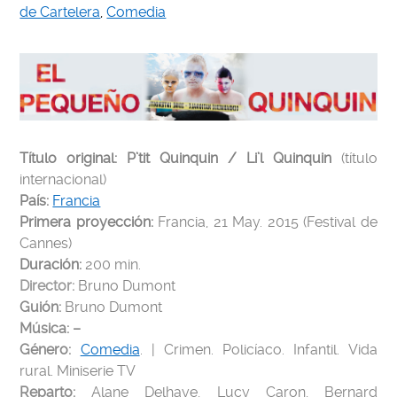
de Cartelera
,
Comedia
Título original: P’tit Quinquin / Li’l Quinquin
(título
internacional)
País:
Francia
Primera proyección:
Francia, 21
May. 2015 (Festival de
Cannes)
Duración:
200 min.
Director:
Bruno Dumont
Guión:
Bruno Dumont
Música: –
Género:
Comedia
. | Crimen. Policíaco. Infantil. Vida
rural. Miniserie TV
Reparto:
Alane Delhaye, Lucy Caron, Bernard