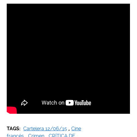
TAGS:
Cartelera 12/06/15
,
Cine
francés
,
Crimen
,
CRÍTICA DE