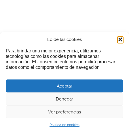
Lo de las cookies
Para brindar una mejor experiencia, utilizamos
tecnologías como las cookies para almacenar
información. El consentimiento nos permitirá procesar
¿Nos invitas a un cafecillo?
datos como el comportamiento de navegación
Si te gusta nuestra web puedes echar limosna a estos
Aceptar
pobres diablos
Denegar
Ver preferencias
© 2026 LGEcine
Política de cookies