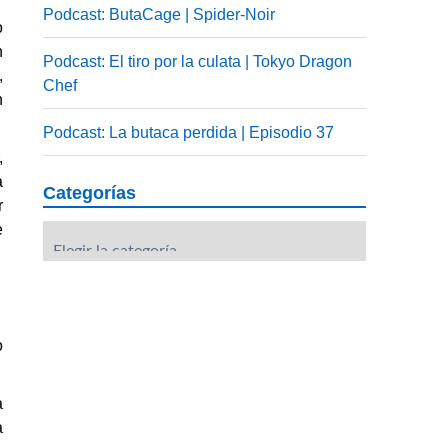
Podcast: ButaCage | Spider-Noir
o
n
Podcast: El tiro por la culata | Tokyo Dragon
,
Chef
n
Podcast: La butaca perdida | Episodio 37
,
a
Categorías
r
e
Categorías
o
a
a