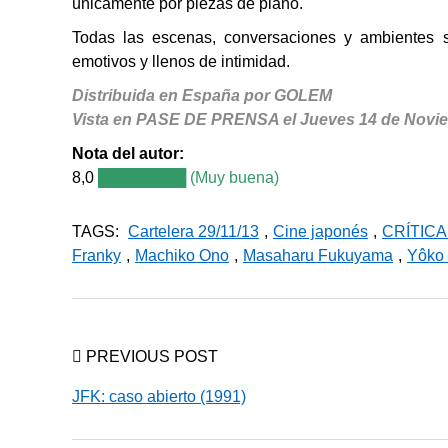
únicamente por piezas de piano.
Todas las escenas, conversaciones y ambientes 
emotivos y llenos de intimidad.
Distribuida en España por GOLEM
Vista en PASE DE PRENSA el Jueves 14 de Novi
Nota del autor:
8,0
████████ (Muy buena)
TAGS:
Cartelera 29/11/13
,
Cine japonés
,
CRÍTIC
Franky
,
Machiko Ono
,
Masaharu Fukuyama
,
Yôko
PREVIOUS POST
JFK: caso abierto (1991)