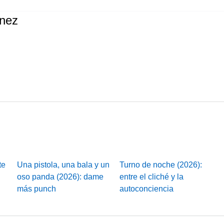
ínez
te
Una pistola, una bala y un
Turno de noche (2026):
oso panda (2026): dame
entre el cliché y la
más punch
autoconciencia