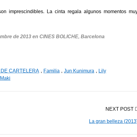
son imprescindibles. La cinta regala algunos momentos mu
embre de 2013 en CINES BOLICHE, Barcelona
A DE CARTELERA
,
Familia
,
Jun Kunimura
,
Lily
 Maki
NEXT POST
La gran belleza (2013