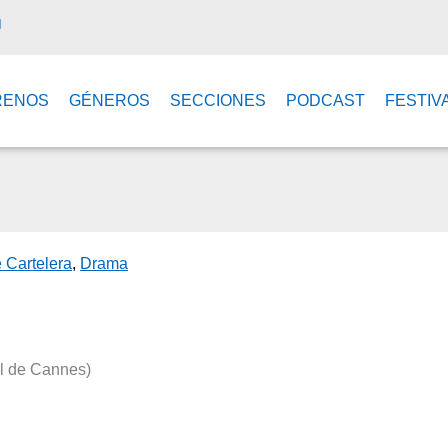
M
RENOS
GÉNEROS
SECCIONES
PODCAST
FESTIV
e Cartelera
,
Drama
al de Cannes)