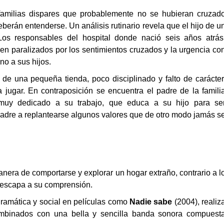
familias dispares que probablemente no se hubieran cruzad
berán entenderse. Un análisis rutinario revela que el hijo de u
os responsables del hospital donde nació seis años atrás
en paralizados por los sentimientos cruzados y la urgencia co
no a sus hijos.
 de una pequeña tienda, poco disciplinado y falto de carácter
jugar. En contraposición se encuentra el padre de la famili
y muy dedicado a su trabajo, que educa a su hijo para se
 padre a replantearse algunos valores que de otro modo jamás s
anera de comportarse y explorar un hogar extraño, contrario a l
 escapa a su comprensión.
dramática y social en películas como
Nadie sabe
(2004), realiz
ombinados con una bella y sencilla banda sonora compuest