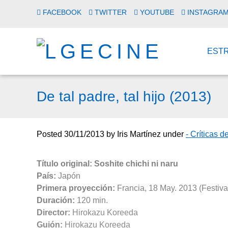
FACEBOOK
TWITTER
YOUTUBE
INSTAGRA
EST
De tal padre, tal hijo (2013)
Posted
30/11/2013
by
Iris Martínez
under
- Críticas d
Título original: Soshite chichi ni naru
País:
Japón
Primera proyección:
Francia, 18 May. 2013 (Festiv
Duración:
120 min.
Director:
Hirokazu Koreeda
Guión:
Hirokazu Koreeda