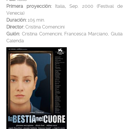
Primera proyección
:
Italia
,
Sep. 2000 (Festival de
Venecia)
Duración:
105 min.
Director:
Cristina Comencini
Guión:
Cristina Comencini, Francesca Marciano, Giulia
Calenda