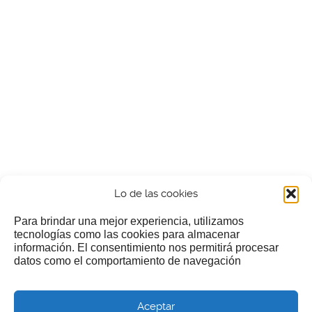
Lo de las cookies
Para brindar una mejor experiencia, utilizamos
tecnologías como las cookies para almacenar
información. El consentimiento nos permitirá procesar
¿Nos invitas a un cafecillo?
datos como el comportamiento de navegación
Si te gusta nuestra web puedes echar limosna a estos
Aceptar
pobres diablos