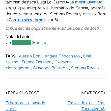
también destaca Luigi Lo Cascio («
La mejor juventud
«,
2003), que interpreta al hermano de Sabina, además
del correcto trabajo de Stefania Rocca y Alessio Boni
(«
Camino sin retorno
«, 2006).
Crítica escrita originalmente el 18 de Enero de 2010
Nota del autor:
7,0
███████ (Buena)
TAGS:
Alessio Boni
,
Angela Finocchiaro
,
Cine
italiano
,
Franco Piersanti
,
Giovanna
Mezzogiorno
,
Giuseppe Battiston
,
Stefania Rocca
PREVIOUS POST
NEXT POST
El hombre sin pasado
Frases de cine | Gran
(2010)
Torino (2008)