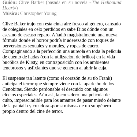
Guión:
Clive Barker (basada en su novela «
The Hellbound
Heart
«)
Música:
Christopher Young
Clive Baker trajo con esta cinta aire fresco al género, cansado
de colegiales en celo perdidos en sabe Dios dónde con un
asesino de escaso reparo. Añadió magistralmente una nueva
fórmula donde el horror podría ir aderezado con toques de
perversiones sexuales y morales, y ropas de cuero.
Compaginando a la perfección una aureola en toda la película
de cuento de hadas (con la utilización de brillos) en la vida
bucólica de Kirsty, en contraposición con los ambientes
tenebrosos y asfixiantes que se generan al abrir la caja.
El suspense tan latente (como el corazón de su tío Frank)
anticipa el terror que siempre viene con la aparición de los
Cenobitas. Siendo perdonable el descuido con algunos
efectos especiales. Aún así, la considero una película de
culto, imprescindible para los amantes de pasar miedo delante
de la pantalla y creadora -por sí misma- de un subgénero
propio dentro del cine de terror.