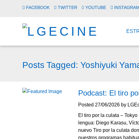
FACEBOOK
TWITTER
YOUTUBE
INSTAGRA
EST
Posts Tagged:
Yoshiyuki Yam
Podcast: El tiro p
Posted
27/06/2026
by
LGEc
El tiro por la culata – 
lengua: Diego Karasu, Víct
nuevo Tiro por la culata d
nuestros programas habitua