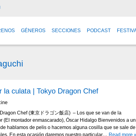
M
RENOS
GÉNEROS
SECCIONES
PODCAST
FESTIV
aguchi
or la culata | Tokyo Dragon Chef
ine
Tokyo Dragon Chef (東京ドラゴン飯店) – Los que se van de la
or (El montador enmascarado), Óscar Hidalgo Bienvenidos a un
onde hablamos de pelis o hacemos alguna cosilla que se sale de
les. En esta ocasión daremos nuestro particular…
Read more 