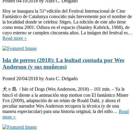
Posted
04/10/2018
by
Aura C. Delgado
Hoy se inaugura la 51ª edición del Festival Internacional de Cine
Fantástico de Catalunya conocido más brevemente por el nombre de
la localidad donde se celebra: Sitges. La edición de este año tiene
como tema 2001: Odisea en el espacio (Stanley Kubrick, 1968), de
cuyo estreno se cumplen cincuenta años. La imágen del festival es…
Read more »
Isla de perros (2018): La lealtad contada por Wes
Anderson (y sus muñecos)
Posted
20/04/2018
by
Aura C. Delgado
犬ヶ島 / Isle of Dogs (Wes Anderson, 2018) – 101 min. – Ya le
hincó el diente a la animación stop motion con El fantástico Mister
Fox (2009), adaptación de un relato de Roald Dahl, y ahora el
peculiar narrador Wes Anderson recupera la técnica (y de una
manera espectacular) para una historia original, la del niño…
Read
more »