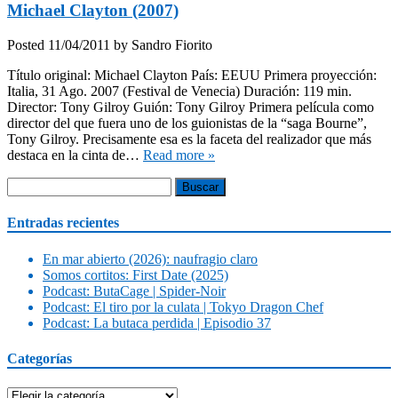
Michael Clayton (2007)
Posted
11/04/2011
by
Sandro Fiorito
Título original: Michael Clayton País: EEUU Primera proyección:
Italia, 31 Ago. 2007 (Festival de Venecia) Duración: 119 min.
Director: Tony Gilroy Guión: Tony Gilroy Primera película como
director del que fuera uno de los guionistas de la “saga Bourne”,
Tony Gilroy. Precisamente esa es la faceta del realizador que más
destaca en la cinta de…
Read more »
Buscar:
Entradas recientes
En mar abierto (2026): naufragio claro
Somos cortitos: First Date (2025)
Podcast: ButaCage | Spider-Noir
Podcast: El tiro por la culata | Tokyo Dragon Chef
Podcast: La butaca perdida | Episodio 37
Categorías
Categorías