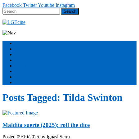
Facebook
Twitter
Youtube
Instagram
Estrenos
Géneros
Secciones
Podcast
FESTIVALES
Equipo
Sobre nosotros
ÚNETE
Posts Tagged:
Tilda Swinton
Maldita suerte (2025): roll the dice
Posted
09/10/2025
by
Ignasi Serra