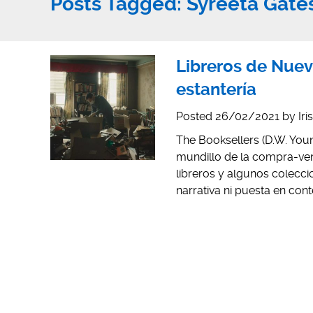
Posts Tagged:
Syreeta Gate
Libreros de Nueva
estantería
Posted
26/02/2021
by
Iri
The Booksellers (D.W. Youn
mundillo de la compra-ven
libreros y algunos colecci
narrativa ni puesta en con