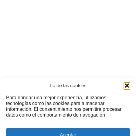
Lo de las cookies
Para brindar una mejor experiencia, utilizamos
tecnologías como las cookies para almacenar
información. El consentimiento nos permitirá procesar
¿Nos invitas a un cafecillo?
datos como el comportamiento de navegación
Si te gusta nuestra web puedes echar limosna a estos
Aceptar