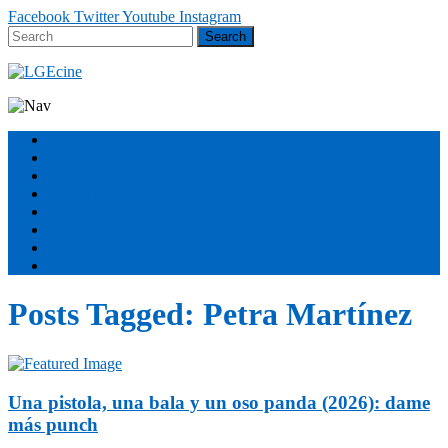
Facebook
Twitter
Youtube
Instagram
Estrenos
Géneros
Secciones
Podcast
FESTIVALES
Equipo
Sobre nosotros
ÚNETE
Posts Tagged:
Petra Martínez
Una pistola, una bala y un oso panda (2026): dame
más punch