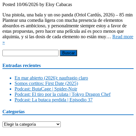
Posted
10/06/2026
by
Eloy Cabacas
Una pistola, una bala y un oso panda (Oriol Cardús, 2026) – 85 min
Plantear una comedia ligera con mucha presencia de elementos
absurdos es ambicioso, y personalmente siempre estoy a favor de
estas propuestas, pero hacer una película así es poco menos que
alquimia, y si las dosis de cada elemento no están muy…
Read more
»
Buscar:
Entradas recientes
En mar abierto (2026): naufragio claro
Somos cortitos: First Date (2025)
Podcast: ButaCage | Spider-Noir
Podcast: El tiro por la culata | Tokyo Dragon Chef
Podcast: La butaca perdida | Episodio 37
Categorías
Categorías