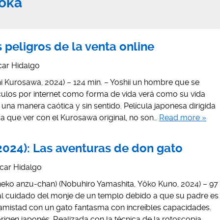
oka
 peligros de la venta online
ar Hidalgo
Kurosawa, 2024) – 124 min. – Yoshii un hombre que se
ículos por internet como forma de vida verá como su vida
na manera caótica y sin sentido. Película japonesa dirigida
a que ver con el Kurosawa original, no son…
Read more »
2024): Las aventuras de don gato
car Hidalgo
zu-chan) (Nobuhiro Yamashita, Yôko Kuno, 2024) – 97
 al cuidado del monje de un templo debido a que su padre es
a amistad con un gato fantasma con increíbles capacidades.
rigen japonés. Realizada con la técnica de la rotoscopia.