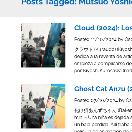
Posts Tagged:
Mutsuo Yoshi
Cloud (2024): Los
Posted
11/10/2024
by
Osc
クラウド (Kuraudo) (Kiyoshi 
dedica a la reventa de art
empieza a complicarse de u
por Kiyoshi Kurosawa (nad
Ghost Cat Anzu (
Posted
07/10/2024
by
Os
化け猫あんずちゃん (Bakeneko an
min. – Una niña es dejada
un bala perdida. Allí trab
Película de animación de o