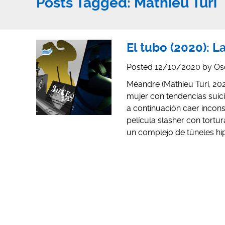
Posts Tagged:
Mathieu Turi
El tubo (2020): L
Posted
12/10/2020
by
Os
Méandre (Mathieu Turi, 202
mujer con tendencias suic
a continuación caer inco
película slasher con tortu
un complejo de túneles hi