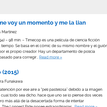
me voy un momento y me la lian
is Martínez
) – 98 min. – Timecop es una película de ciencia ficción
el tiempo. Se basa en el cómic de su mismo nombre y el guió
o por el propio creador. Hay un departamento de policía
pasado para corregir…
Read more »
o (2015)
ira Funakawa
tención por ese aire a “peli pastelosa” debido a la imagen
a cual todo sea dicho, hace que uno se lo piense dos veces
ero más allá de la desacertada forma de intentar
, The Longest Ride posee extraordinarias…
Read more »