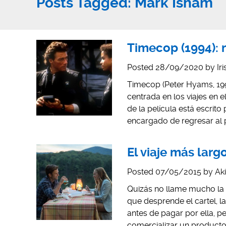
Posts Tagged:
Mark Isham
Timecop (1994): 
Posted
28/09/2020
by
Ir
Timecop (Peter Hyams, 1994
centrada en los viajes en 
de la película está escrit
encargado de regresar al 
El viaje más larg
Posted
07/05/2015
by
Ak
Quizás no llame mucho la a
que desprende el cartel, l
antes de pagar por ella, p
comercializar un producto