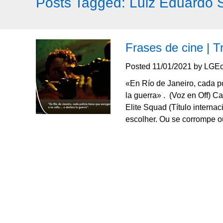
Posts Tagged:
Luiz Eduardo 
Frases de cine | T
Posted
11/01/2021
by
LGEc
«En Río de Janeiro, cada po
la guerra» . (Voz en Off) C
Elite Squad (Título interna
escolher. Ou se corrompe 