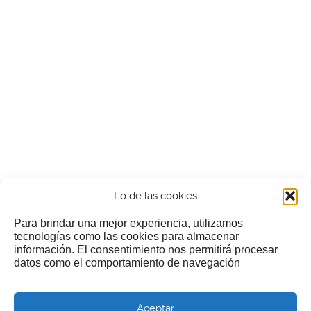
Lo de las cookies
Para brindar una mejor experiencia, utilizamos
tecnologías como las cookies para almacenar
información. El consentimiento nos permitirá procesar
¿Nos invitas a un cafecillo?
datos como el comportamiento de navegación
Si te gusta nuestra web puedes echar limosna a estos
Aceptar