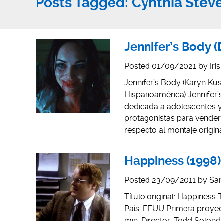
Posts Tagged:
Cynthia Stev
Jennifer’s Body (
Posted
01/09/2021
by
Iri
Jennifer’s Body (Karyn Kus
Hispanoamérica) Jennifer’
dedicada a adolescentes y
protagonistas para vender 
respecto al montaje origin
Happiness (1998)
Posted
23/09/2011
by
San
Título original: Happiness 
País: EEUU Primera proyecc
min. Director: Todd Solond