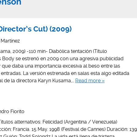
enson
Director’s Cut) (2009)
s Martínez
ama, 2009) -110 min- Diabólica tentación (Título
s Body se estrenó en 2009 con una agresiva publicidad
 que daba una importancia excesiva al beso entre las
entradas. La versión estrenada en salas esta algo editada
al de la directora Karyn Kusama,…
Read more »
dro Fiorito
Títulos alternativos: Felicidad (Argentina / Venezuela)
ión: Francia. 15 May. 1998 (Festival de Cannes) Duración: 139
z Guión: Todd Solondz La vida está llena de tristeza,