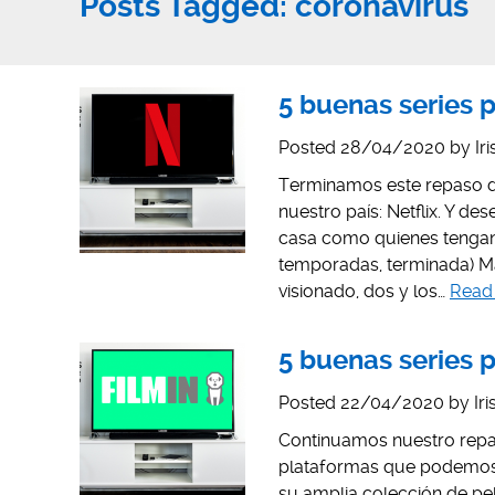
Posts Tagged:
coronavirus
5 buenas series p
Posted
28/04/2020
by
Ir
Terminamos este repaso d
nuestro país: Netflix. Y d
casa como quienes tengan 
temporadas, terminada) M
visionado, dos y los…
Read
5 buenas series p
Posted
22/04/2020
by
Ir
Continuamos nuestro repas
plataformas que podemos d
su amplia colección de pel